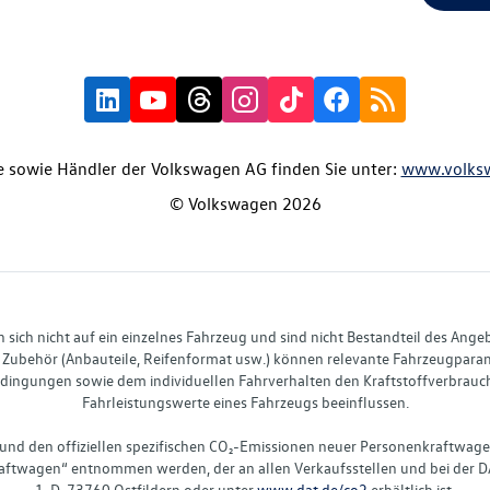
 sowie Händler der Volkswagen AG finden Sie unter:
www.volks
© Volkswagen 2026
ich nicht auf ein einzelnes Fahrzeug und sind nicht Bestandteil des Ange
Zubehör (Anbauteile, Reifenformat usw.) können relevante Fahrzeugparame
ingungen sowie dem individuellen Fahrverhalten den Kraftstoffverbrauch
Fahrleistungswerte eines Fahrzeugs beeinflussen.
 und den offiziellen spezifischen CO₂-Emissionen neuer Personenkraftwag
ftwagen“ entnommen werden, der an allen Verkaufsstellen und bei der D
1, D-73760 Ostfildern oder unter
www.dat.de/co2
erhältlich ist.