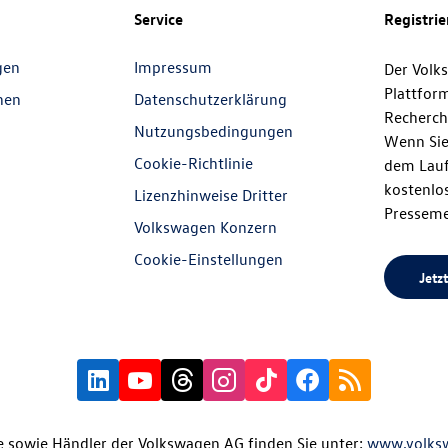
Service
Registri
gen
Impressum
Der Volk
Plattfor
nen
Datenschutzerklärung
Recherch
Nutzungsbedingungen
Wenn Sie
Cookie-Richtlinie
dem Lauf
kostenlos
Lizenzhinweise Dritter
Presseme
Volkswagen Konzern
Cookie-Einstellungen
Jetzt
 sowie Händler der Volkswagen AG finden Sie unter:
www.volks