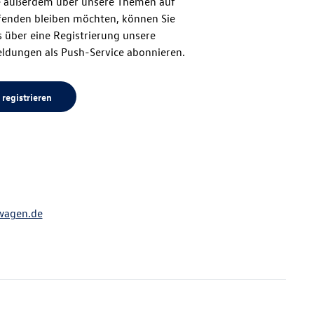
 außerdem über unsere Themen auf
enden bleiben möchten, können Sie
Seitenanfang
 über eine Registrierung unsere
ldungen als Push-Service abonnieren.
 registrieren
wagen.de