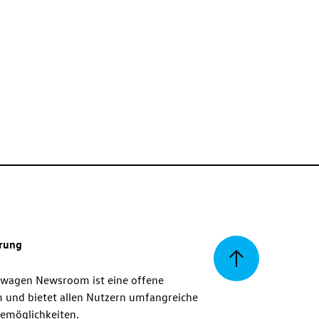
erung
Zurück
swagen Newsroom ist eine offene
m und bietet allen Nutzern umfangreiche
zum
emöglichkeiten.