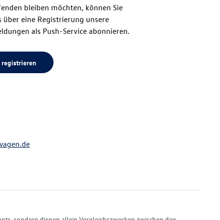
enden bleiben möchten, können Sie
Seitenanfang
 über eine Registrierung unsere
ldungen als Push-Service abonnieren.
 registrieren
wagen.de
bots, sondern dienen allein Vergleichszwecken zwischen den