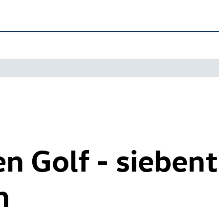
n Golf - sieben
n