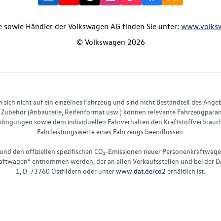
 sowie Händler der Volkswagen AG finden Sie unter:
www.volks
© Volkswagen 2026
ich nicht auf ein einzelnes Fahrzeug und sind nicht Bestandteil des Ange
Zubehör (Anbauteile, Reifenformat usw.) können relevante Fahrzeugparame
ingungen sowie dem individuellen Fahrverhalten den Kraftstoffverbrauch
Fahrleistungswerte eines Fahrzeugs beeinflussen.
 und den offiziellen spezifischen CO₂-Emissionen neuer Personenkraftwag
ftwagen“ entnommen werden, der an allen Verkaufsstellen und bei der D
1, D-73760 Ostfildern oder unter
www.dat.de/co2
erhältlich ist.