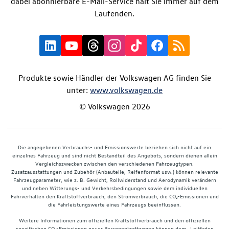
dabei abonnierbare E-Mail-Service hält Sie immer auf dem
Laufenden.
Produkte sowie Händler der Volkswagen AG finden Sie
unter:
www.volkswagen.de
© Volkswagen 2026
Die angegebenen Verbrauchs- und Emissionswerte beziehen sich nicht auf ein
einzelnes Fahrzeug und sind nicht Bestandteil des Angebots, sondern dienen allein
Vergleichszwecken zwischen den verschiedenen Fahrzeugtypen.
Zusatzausstattungen und Zubehör (Anbauteile, Reifenformat usw.) können relevante
Fahrzeugparameter, wie z. B. Gewicht, Rollwiderstand und Aerodynamik verändern
und neben Witterungs- und Verkehrsbedingungen sowie dem individuellen
Fahrverhalten den Kraftstoffverbrauch, den Stromverbrauch, die CO₂-Emissionen und
die Fahrleistungswerte eines Fahrzeugs beeinflussen.
Weitere Informationen zum offiziellen Kraftstoffverbrauch und den offiziellen
spezifischen CO₂-Emissionen neuer Personenkraftwagen können dem „Leitfaden