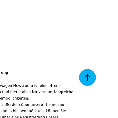
erung
Zurück
swagen Newsroom ist eine offene
m und bietet allen Nutzern umfangreiche
zum
emöglichkeiten.
 außerdem über unsere Themen auf
enden bleiben möchten, können Sie
Seitenanfang
 über eine Registrierung unsere