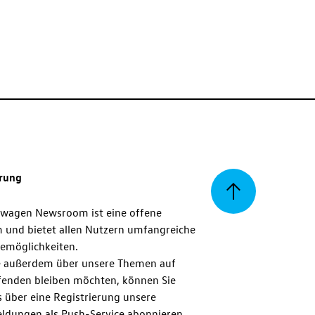
erung
Zurück
swagen Newsroom ist eine offene
m und bietet allen Nutzern umfangreiche
zum
emöglichkeiten.
 außerdem über unsere Themen auf
enden bleiben möchten, können Sie
Seitenanfang
 über eine Registrierung unsere
ldungen als Push-Service abonnieren.