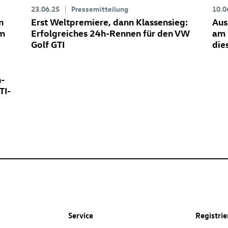
23.06.25
Pressemitteilung
10.0
n
Erst Weltpremiere, dann Klassensieg:
Aus
em
Erfolgreiches 24h-Rennen für den VW
am 
Golf GTI
die
n-
TI-
Service
Registri