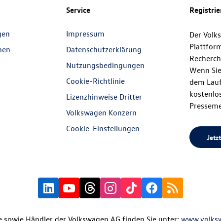
Service
Registri
gen
Impressum
Der Volk
Plattfor
nen
Datenschutzerklärung
Recherch
Nutzungsbedingungen
Wenn Sie
Cookie-Richtlinie
dem Lauf
kostenlos
Lizenzhinweise Dritter
Presseme
Volkswagen Konzern
Cookie-Einstellungen
Jetzt
 sowie Händler der Volkswagen AG finden Sie unter:
www.volks