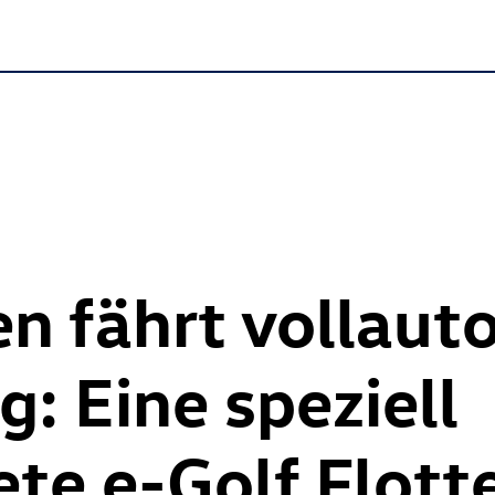
n fährt vollauto
: Eine speziell
te e-Golf Flott