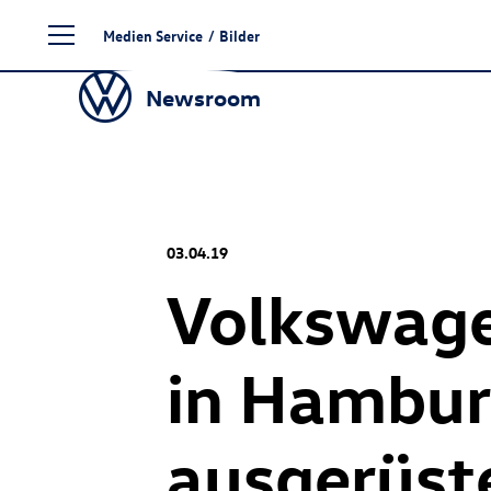
Zum
Medien Service
/
Bilder
Seiteninhalt
springen
Newsroom
03.04.19
Volkswage
in Hamburg
ausgerüste