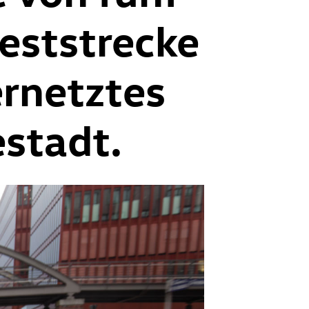
Teststrecke
ernetztes
estadt.