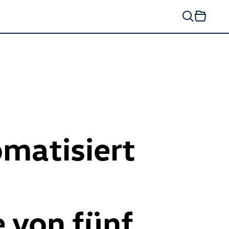
matisiert
e von fünf