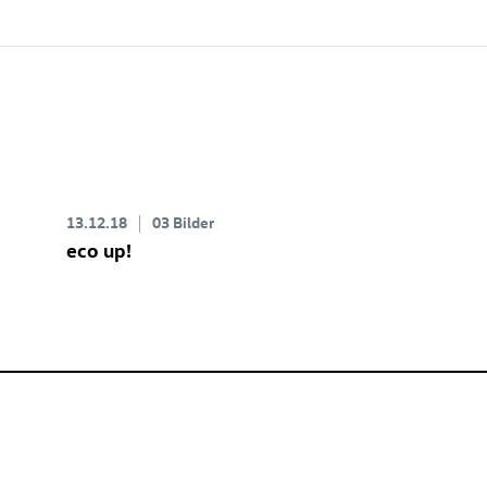
13.12.18
03 Bilder
eco up!