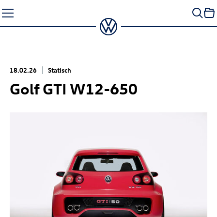
Zum
Seiteninhalt
springen
18.02.26
Statisch
Golf GTI
W12-650