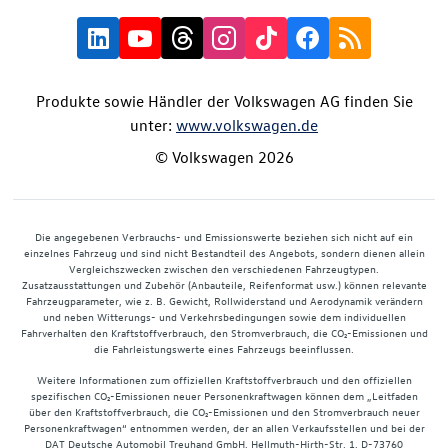
Produkte sowie Händler der Volkswagen AG finden Sie
unter:
www.volkswagen.de
© Volkswagen 2026
Die angegebenen Verbrauchs- und Emissionswerte beziehen sich nicht auf ein
einzelnes Fahrzeug und sind nicht Bestandteil des Angebots, sondern dienen allein
Vergleichszwecken zwischen den verschiedenen Fahrzeugtypen.
Zusatzausstattungen und Zubehör (Anbauteile, Reifenformat usw.) können relevante
Fahrzeugparameter, wie z. B. Gewicht, Rollwiderstand und Aerodynamik verändern
und neben Witterungs- und Verkehrsbedingungen sowie dem individuellen
Fahrverhalten den Kraftstoffverbrauch, den Stromverbrauch, die CO₂-Emissionen und
die Fahrleistungswerte eines Fahrzeugs beeinflussen.
Weitere Informationen zum offiziellen Kraftstoffverbrauch und den offiziellen
spezifischen CO₂-Emissionen neuer Personenkraftwagen können dem „Leitfaden
über den Kraftstoffverbrauch, die CO₂-Emissionen und den Stromverbrauch neuer
Personenkraftwagen“ entnommen werden, der an allen Verkaufsstellen und bei der
DAT Deutsche Automobil Treuhand GmbH, Hellmuth-Hirth-Str. 1, D-73760