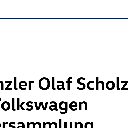
zler Olaf Schol
Volkswagen
versammlung