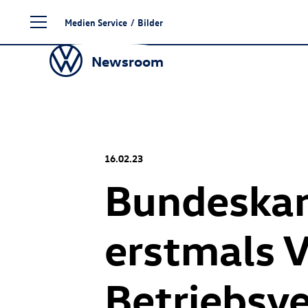
Zum
Medien Service
/
Bilder
Seiteninhalt
springen
Newsroom
16.02.23
Bundeskan
erstmals 
Betriebs