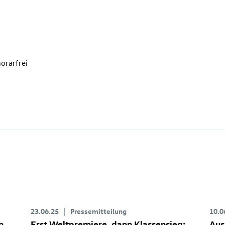
orarfrei
23.06.25
Pressemitteilung
10.0
n
Erst Weltpremiere, dann Klassensieg:
Aus