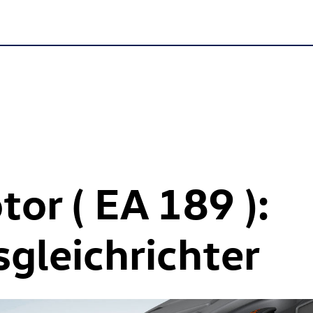
tor ( EA 189 ):
gleichrichter