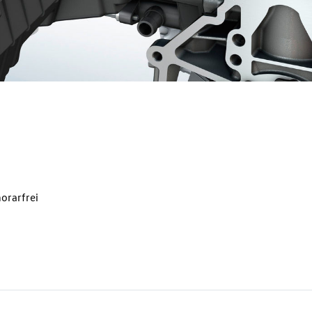
orarfrei