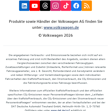
Produkte sowie Händler der Volkswagen AG finden Sie
unter:
www.volkswagen.de
© Volkswagen 2026
Die angegebenen Verbrauchs- und Emissionswerte beziehen sich nicht auf ein
einzelnes Fahrzeug und sind nicht Bestandteil des Angebots, sondern dienen allein
Vergleichszwecken zwischen den verschiedenen Fahrzeugtypen.
Zusatzausstattungen und Zubehör (Anbauteile, Reifenformat usw.) können relevante
Fahrzeugparameter, wie z. B. Gewicht, Rollwiderstand und Aerodynamik verändern
und neben Witterungs- und Verkehrsbedingungen sowie dem individuellen
Fahrverhalten den Kraftstoffverbrauch, den Stromverbrauch, die CO₂-Emissionen und
die Fahrleistungswerte eines Fahrzeugs beeinflussen.
Weitere Informationen zum offiziellen Kraftstoffverbrauch und den offiziellen
spezifischen CO₂-Emissionen neuer Personenkraftwagen können dem „Leitfaden
über den Kraftstoffverbrauch, die CO₂-Emissionen und den Stromverbrauch neuer
Personenkraftwagen“ entnommen werden, der an allen Verkaufsstellen und bei der
DAT Deutsche Automobil Treuhand GmbH, Hellmuth-Hirth-Str. 1, D-73760
Ostfildern oder unter
www.dat.de/co2
erhältlich ist.